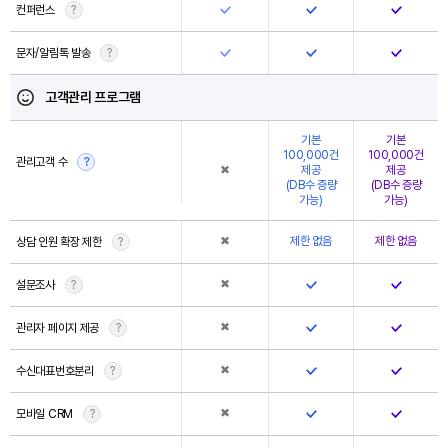
컨퍼런스
?
문자/알림톡 발송
?
고객관리 프로그램
기본
기본
100,000건
100,000건
관리고객 수
?
✖
제공
제공
(DB수 증량
(DB수 증량
가능)
가능)
✖
제한 없음
제한 없음
상담 인원 확장 제한
?
✖
설문조사
?
✖
관리자 페이지 제공
?
✖
수신대표번호분리
?
✖
모바일 CRM
?