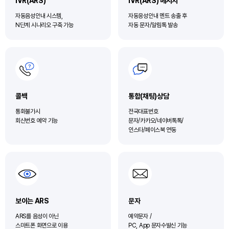
IVR(ARS)
IVR(ARS) 메시지
자동음성안내 시스템,
자동응성안내 멘트 송출 후
N단계 시나리오 구축 가능
자동 문자/알림톡 발송
콜백
통합(채팅)상담
통화불가시
전국대표번호
회신번호 예약 기능
문자/카카오/네이버톡톡/
인스타/페이스북 연동
보이는 ARS
문자
ARS를 음성이 아닌
예약문자 /
스마트폰 화면으로 이용
PC, App 문자수발신 기능