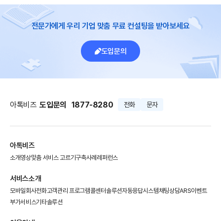
전문가에게 우리 기업 맞춤 무료 컨설팅을 받아보세요
도입문의
아톡비즈
도입문의
1877-8280
전화
문자
아톡비즈
소개영상
맞춤 서비스 고르기
구축사례
레퍼런스
서비스소개
모바일회사전화
고객관리 프로그램
콜센터솔루션
자동응답시스템
채팅상담
ARS이벤트
부가서비스
기타솔루션