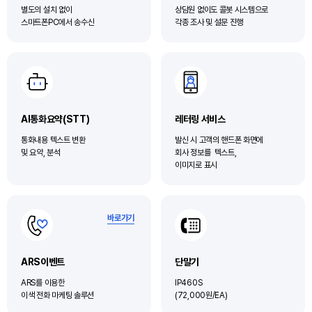
별도의 설치 없이
상담원 없이도 콜봇 시스템으로
스마트폰PC에서 송수신
각종 조사 및 설문 진행
AI통화요약(STT)
레터링 서비스
통화내용 텍스트 변환
발신 시 고객의 핸드폰 화면에
및 요약, 분석
회사 정보를 텍스트,
이미지로 표시
바로가기
ARS이벤트
단말기
ARS를 이용한
IP460S
이색 전화 마케팅 솔루션
(72,000원/EA)