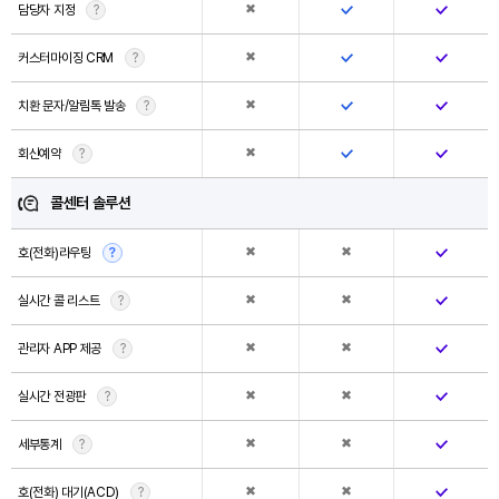
✖
담당자 지정
?
✖
커스터마이징 CRM
?
✖
치환 문자/알림톡 발송
?
✖
회신예약
?
콜센터 솔루션
✖
✖
호(전화)라우팅
?
✖
✖
실시간 콜 리스트
?
✖
✖
관리자 APP 제공
?
✖
✖
실시간 전광판
?
✖
✖
세부통계
?
아톡비즈 서비스
소개자료 신청하기
✖
✖
호(전화) 대기(ACD)
?