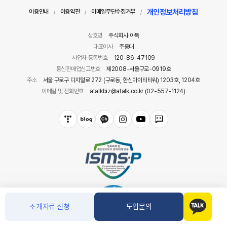
개인정보처리방침
이용안내
이용약관
이메일무단수집거부
/
/
/
상호명
주식회사 아톡
대표이사
주웅대
사업자 등록번호
120-86-47109
통신판매업신고번호
제2008-서울구로-0919호
주소
서울 구로구 디지털로 272 (구로동, 한신아이티타워) 1203호, 1204호
이메일 및 전화번호
atalkbiz@atalk.co.kr (02-557-1124)
소개자료 신청
도입문의