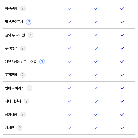
착신전환
?
발신번호표시
?
클릭 투 다이얼
?
수신팝업
?
개인 / 공용 번호 주소록
?
조직관리
?
멀티 디바이스
?
사내 메신저
?
공지사항
?
게시판
?