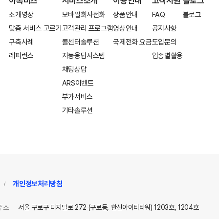
아톡비즈
서비스소개
이용안내
고객지원
블로그
소개영상
모바일회사전화
상품안내
FAQ
블로그
맞춤 서비스 고르기
고객관리 프로그램
영상안내
공지사항
구축사례
콜센터솔루션
국제전화 요금
도입문의
레퍼런스
자동응답시스템
업종별활용
채팅상담
ARS이벤트
부가서비스
기타솔루션
개인정보처리방침
/
주소
서울 구로구 디지털로 272 (구로동, 한신아이티타워) 1203호, 1204호