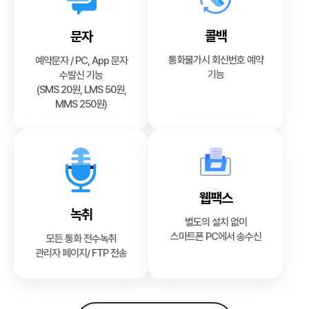
콜백
문자
통화불가시 회신번호 예약
예약문자 / PC, App 문자
기능
수발신 기능
(SMS 20원, LMS 50원,
MMS 250원)
웹팩스
녹취
별도의 설치 없이
스마트폰 PC에서 송수신
모든 통화 전수녹취
관리자 페이지/ FTP 전송