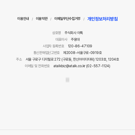
개인정보처리방침
이용안내
이용약관
이메일무단수집거부
/
/
/
상호명
주식회사 아톡
대표이사
주웅대
사업자 등록번호
120-86-47109
통신판매업신고번호
제2008-서울구로-0919호
주소
서울 구로구 디지털로 272 (구로동, 한신아이티타워) 1203호, 1204호
이메일 및 전화번호
atalkbiz@atalk.co.kr (02-557-1124)