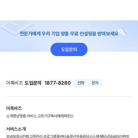
전문가에게 우리 기업 맞춤 무료 컨설팅을 받아보세요
도입문의
아톡비즈
도입문의
1877-8280
전화
문자
아톡비즈
소개영상
맞춤 서비스 고르기
구축사례
레퍼런스
서비스소개
모바일회사전화
고객관리 프로그램
콜센터솔루션
자동응답시스템
채팅상담
ARS이벤트