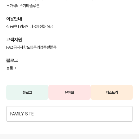
부가서비스
기타솔루션
이용안내
상품안내
영상안내
국제전화 요금
고객지원
FAQ
공지사항
도입문의
업종별활용
블로그
블로그
블로그
유튜브
티스토리
FAMILY SITE