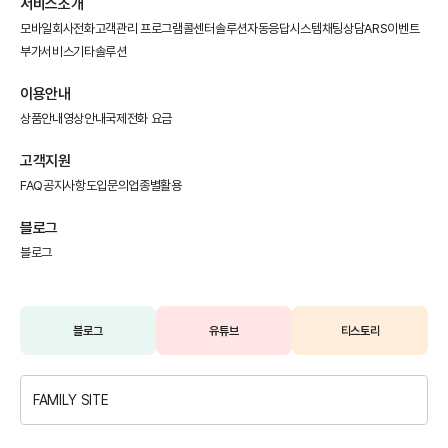
서비스소개
모바일회사전화
고객관리 프로그램
콜센터솔루션
자동응답시스템
채팅상담
ARS이벤트
부가서비스
기타솔루션
이용안내
상품안내
영상안내
국제전화 요금
고객지원
FAQ
공지사항
도입문의
업종별활용
블로그
블로그
블로그
유튜브
티스토리
FAMILY SITE