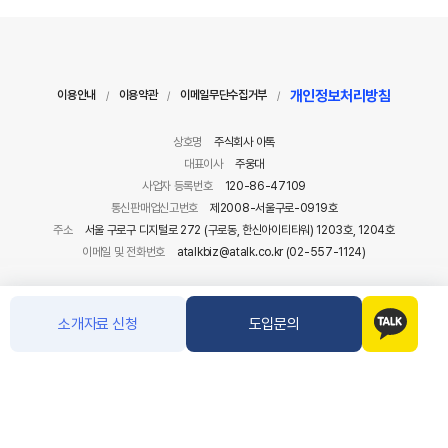
개인정보처리방침
이용안내
이용약관
이메일무단수집거부
/
/
/
상호명
주식회사 아톡
대표이사
주웅대
사업자 등록번호
120-86-47109
통신판매업신고번호
제2008-서울구로-0919호
주소
서울 구로구 디지털로 272 (구로동, 한신아이티타워) 1203호, 1204호
이메일 및 전화번호
atalkbiz@atalk.co.kr (02-557-1124)
소개자료 신청
도입문의