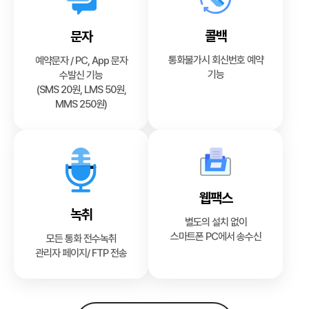
콜백
문자
통화불가시 회신번호 예약
예약문자 / PC, App 문자
기능
수발신 기능
(SMS 20원, LMS 50원,
MMS 250원)
웹팩스
녹취
별도의 설치 없이
스마트폰 PC에서 송수신
모든 통화 전수녹취
관리자 페이지/ FTP 전송