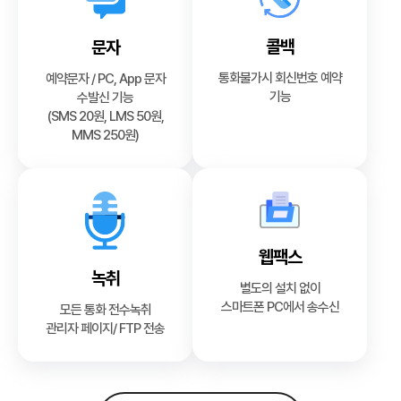
콜백
문자
통화불가시 회신번호 예약
예약문자 / PC, App 문자
기능
수발신 기능
(SMS 20원, LMS 50원,
MMS 250원)
웹팩스
녹취
별도의 설치 없이
스마트폰 PC에서 송수신
모든 통화 전수녹취
관리자 페이지/ FTP 전송