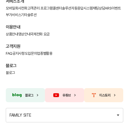
서비스소개
모바일회사전화
고객관리 프로그램
콜센터솔루션
자동응답시스템
채팅상담
ARS이벤트
부가서비스
기타솔루션
이용안내
상품안내
영상안내
국제전화 요금
고객지원
FAQ
공지사항
도입문의
업종별활용
블로그
블로그
블로그
유튜브
티스토리
FAMILY SITE