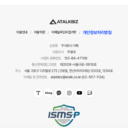
개인정보처리방침
이용안내
이용약관
이메일무단수집거부
/
/
/
상호명
주식회사 아톡
대표이사
주웅대
사업자 등록번호
120-86-47109
통신판매업신고번호
제2008-서울구로-0919호
주소
서울 구로구 디지털로 272 (구로동, 한신아이티타워) 1203호, 1204호
이메일 및 전화번호
atalkbiz@atalk.co.kr (02-557-1124)