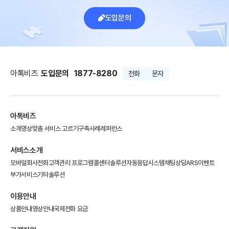
도입문의
아톡비즈
도입문의
1877-8280
전화
문자
아톡비즈
소개영상
맞춤 서비스 고르기
구축사례
레퍼런스
서비스소개
모바일회사전화
고객관리 프로그램
콜센터솔루션
자동응답시스템
채팅상담
ARS이벤트
부가서비스
기타솔루션
이용안내
상품안내
영상안내
국제전화 요금