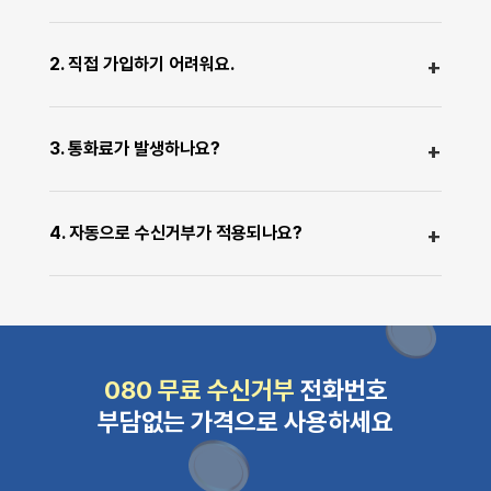
아톡비즈080 무료수신거부번호 서비스는 주말, 공휴일,
새벽 상관없이 결제부터 개통까지 원스톱 시스템으로 비
2. 직접 가입하기 어려워요.
용 납입 즉시 080번호를 개통받아 사용하실 수 있습니다.
직접 가입하기 어려우실 경우 1877-8280으로 연락주신
다면, 담당자가 친절하게 수동 개통 방법을 안내해드리겠
3. 통화료가 발생하나요?
습니다.
홈페이지에서 안내해드린 월 기본요금 외에 별도로 발생
되는 금액 없이 사용이 가능합니다.
4. 자동으로 수신거부가 적용되나요?
고객이 수신거부처리를 요청할 경우 자동으로 수신거부가
적용되는 것이 아닌, 수신거부를 요청한 고객의 리스트를
제공해드리고 있습니다.
080 무료 수신거부
전화번호
부담없는 가격으로 사용하세요