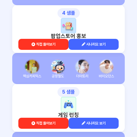
4 샘플
팝업스토어 홍보
직접 들어보기
시나리오 보기
맥심커피믹스
공항철도
더마토리
바이오던스
5 샘플
게임 런칭
직접 들어보기
시나리오 보기