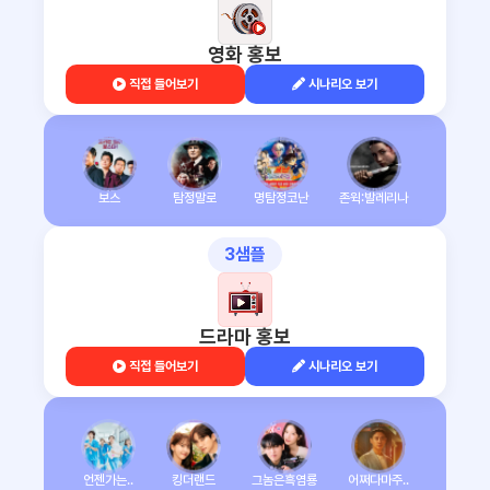
영화 홍보
직접 들어보기
시나리오 보기
보스
탐정말로
명탐정코난
존윅:발레리나
3샘플
드라마 홍보
직접 들어보기
시나리오 보기
언젠가는..
킹더랜드
그놈은흑염룡
어쩌다마주..