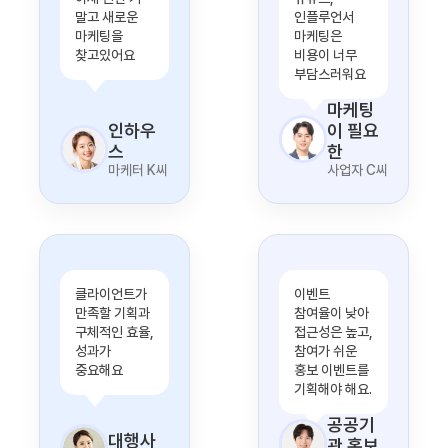
말고 새로운
인플루언서
마케팅을
마케팅은
찾고있어요
비용이 너무
부담스러워요
마케팅
인하우
이 필요
스
한
마케터 K씨
사업자 C씨
클라이언트가
이벤트
만족할 기획과
참여율이 낮아
구체적인 효율,
접근성은 높고,
성과가
참여가 쉬운
중요해요
홍보 이벤트를
기획해야 해요.
공공기
대행사
관 홍보