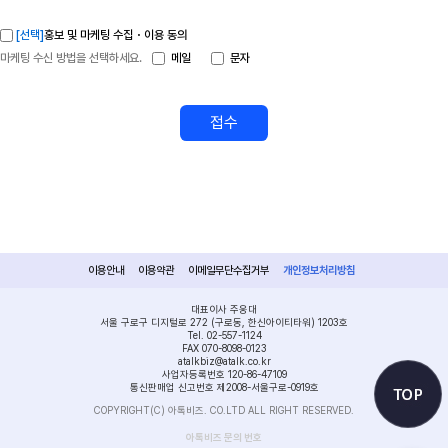
[선택]
홍보 및 마케팅 수집・이용 동의
마케팅 수신 방법을 선택하세요.
메일
문자
접수
이용안내
이용약관
이메일무단수집거부
개인정보처리방침
대표이사 주웅대
서울 구로구 디지털로 272 (구로동, 한신아이티타워) 1203호
Tel. 02-557-1124
FAX 070-8098-0123
atalkbiz@atalk.co.kr
사업자등록번호 120-86-47109
통신판매업 신고번호 제2008-서울구로-0919호
COPYRIGHT(C) 아톡비즈. CO.LTD ALL RIGHT RESERVED.
아톡비즈 문의 번호