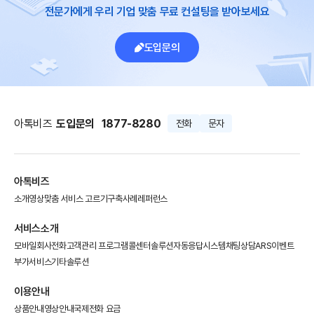
전문가에게 우리 기업 맞춤 무료 컨설팅을 받아보세요
도입문의
아톡비즈
도입문의
1877-8280
전화
문자
아톡비즈
소개영상
맞춤 서비스 고르기
구축사례
레퍼런스
서비스소개
모바일회사전화
고객관리 프로그램
콜센터솔루션
자동응답시스템
채팅상담
ARS이벤트
부가서비스
기타솔루션
이용안내
상품안내
영상안내
국제전화 요금