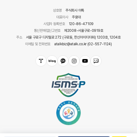
상호명
주식회사 아톡
대표이사
주웅대
사업자 등록번호
120-86-47109
통신판매업신고번호
제2008-서울구로-0919호
주소
서울 구로구 디지털로 272 (구로동, 한신아이티타워) 1203호, 1204호
이메일 및 전화번호
atalkbiz@atalk.co.kr (02-557-1124)