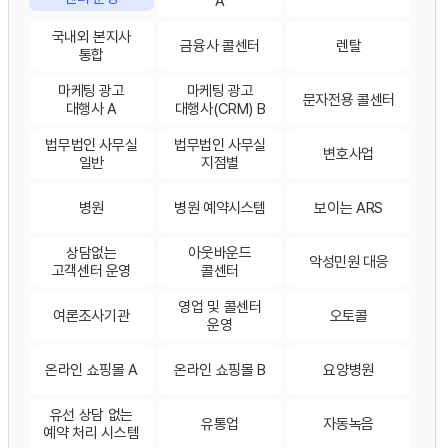
A
국내외 본지사
금융사 콜센터
렌탈
통합
마케팅 광고
마케팅 광고
문자전용 콜센터
대행사 A
대행사(CRM) B
법무법인 사무실
법무법인 사무실
변호사업
일반
지점별
병원
병원 예약시스템
보이는 ARS
상담없는
아웃바운드
악성민원 대응
고객센터 운영
콜센터
영업 및 콜센터
여론조사기관
오토콜
운영
온라인 쇼핑몰 A
온라인 쇼핑몰 B
요양병원
유선 상담 없는
유통업
자동녹음
예약 처리 시스템