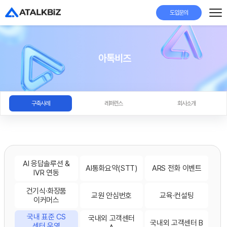
도입문의
아톡비즈
구축사례
레퍼런스
회사소개
AI 응답솔루션 &
AI통화요약(STT)
ARS 전화 이벤트
IVR 연동
건기식·화장품
교원 안심번호
교육·컨설팅
이커머스
국내 표준 CS
국내외 고객센터
국내외 고객센터 B
센터 운영