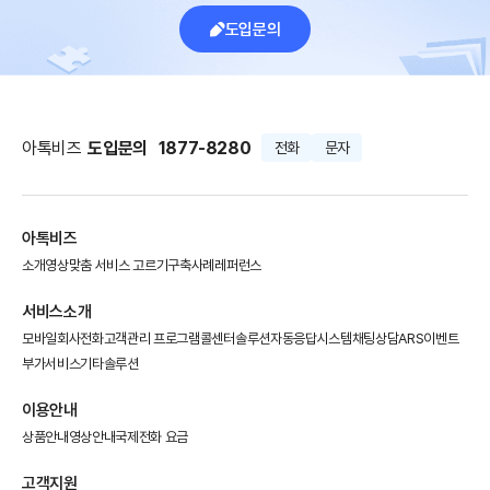
도입문의
아톡비즈
도입문의
1877-8280
전화
문자
아톡비즈
소개영상
맞춤 서비스 고르기
구축사례
레퍼런스
서비스소개
모바일회사전화
고객관리 프로그램
콜센터솔루션
자동응답시스템
채팅상담
ARS이벤트
부가서비스
기타솔루션
이용안내
상품안내
영상안내
국제전화 요금
고객지원