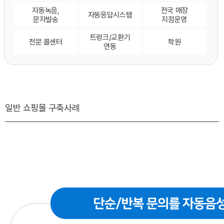
자동녹음,
전국 매장
자동응답시스템
문자발송
지점운영
트렁크/교환기
전문 콜센터
학원
연동
일반 쇼핑몰 구축사례