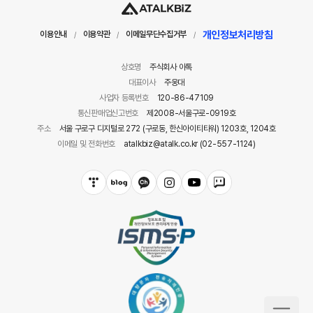
개인정보처리방침
이용안내
이용약관
이메일무단수집거부
/
/
/
상호명
주식회사 아톡
대표이사
주웅대
사업자 등록번호
120-86-47109
통신판매업신고번호
제2008-서울구로-0919호
주소
서울 구로구 디지털로 272 (구로동, 한신아이티타워) 1203호, 1204호
이메일 및 전화번호
atalkbiz@atalk.co.kr (02-557-1124)