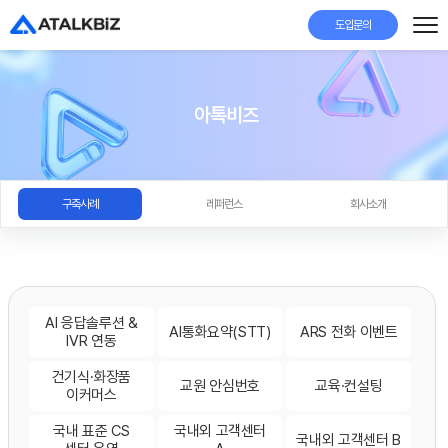
도입문의
아톡비즈
구축사례
레퍼런스
회사소개
AI 응답솔루션 &
AI통화요약(STT)
ARS 전화 이벤트
IVR 연동
건기식·화장품
교원 안심번호
교육·컨설팅
이커머스
국내 표준 CS
국내외 고객센터
국내외 고객센터 B