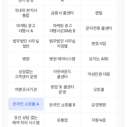
센터 운영
A
국내외 본지사
금융사 콜센터
렌탈
통합
마케팅 광고
마케팅 광고
문자전용 콜센터
대행사 A
대행사(CRM) B
법무법인 사무실
법무법인 사무실
변호사업
일반
지점별
병원
병원 예약시스템
보이는 ARS
상담없는
아웃바운드
악성민원 대응
고객센터 운영
콜센터
영업 및 콜센터
여론조사기관
오토콜
운영
온라인 쇼핑몰 A
온라인 쇼핑몰 B
요양병원
유선 상담 없는
유통업
자동녹음
예약 처리 시스템