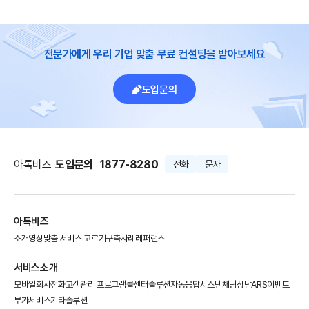
전문가에게 우리 기업 맞춤 무료 컨설팅을 받아보세요
도입문의
아톡비즈
도입문의
1877-8280
전화
문자
아톡비즈
소개영상
맞춤 서비스 고르기
구축사례
레퍼런스
서비스소개
모바일회사전화
고객관리 프로그램
콜센터솔루션
자동응답시스템
채팅상담
ARS이벤트
부가서비스
기타솔루션