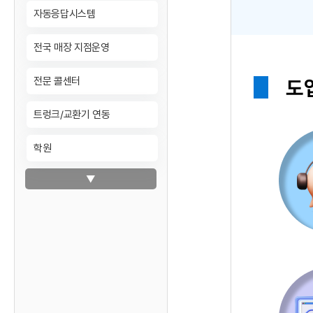
자동응답시스템
전국 매장 지점운영
전문 콜센터
트렁크/교환기 연동
학원
▼