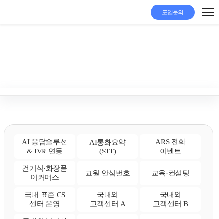
도입문의
아톡비즈
AI 응답솔루션
ARS 전화
AI통화요약
& IVR 연동
(STT)
이벤트
건기식·화장품
교원 안심번호
교육·컨설팅
이커머스
국내 표준 CS
국내외
국내외
센터 운영
고객센터 A
고객센터 B