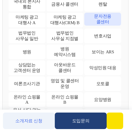
국내외 본지사
금융사 콜센터
렌탈
통합
문자전용
마케팅 광고
마케팅 광고
콜센터
대행사 A
대행사(CRM) B
법무법인
법무법인
변호사업
사무실 일반
사무실 지점별
병원
병원
보이는 ARS
예약시스템
상담없는
아웃바운드
악성민원 대응
고객센터 운영
콜센터
영업 및 콜센터
여론조사기관
오토콜
운영
온라인 쇼핑몰
온라인 쇼핑몰
요양병원
A
B
유선 상담 없는
예약 처리
유통업
자동녹음
소개자료 신청
도입문의
시스템
자동녹음,
전국 매장
자동응답시스템