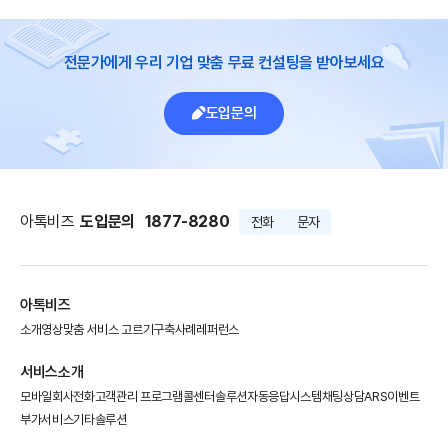
전문가에게 우리 기업 맞춤 무료 컨설팅을 받아보세요
도입문의
아톡비즈
도입문의
1877-8280
전화
문자
아톡비즈
소개영상
맞춤 서비스 고르기
구축사례
레퍼런스
서비스소개
모바일회사전화
고객관리 프로그램
콜센터솔루션
자동응답시스템
채팅상담
ARS이벤트
부가서비스
기타솔루션