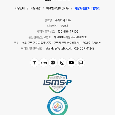
개인정보처리방침
이용안내
이용약관
이메일무단수집거부
/
/
/
상호명
주식회사 아톡
대표이사
주웅대
사업자 등록번호
120-86-47109
통신판매업신고번호
제2008-서울구로-0919호
주소
서울 구로구 디지털로 272 (구로동, 한신아이티타워) 1203호, 1204호
이메일 및 전화번호
atalkbiz@atalk.co.kr (02-557-1124)