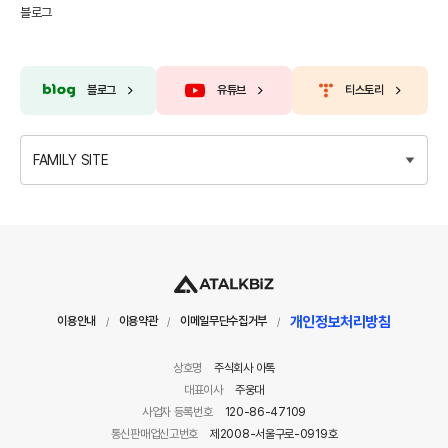
블로그
블로그
유튜브
티스토리
FAMILY SITE
개인정보처리방침
이용안내
이용약관
이메일무단수집거부
/
/
/
상호명
주식회사 아톡
대표이사
주웅대
사업자 등록번호
120-86-47109
통신판매업신고번호
제2008-서울구로-0919호