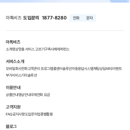
아톡비즈
도입문의
1877-8280
전화
문자
아톡비즈
소개영상
맞춤 서비스 고르기
구축사례
레퍼런스
서비스소개
모바일회사전화
고객관리 프로그램
콜센터솔루션
자동응답시스템
채팅상담
ARS이벤트
부가서비스
기타솔루션
이용안내
상품안내
영상안내
국제전화 요금
고객지원
FAQ
공지사항
도입문의
업종별활용
블로그