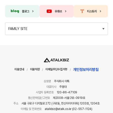
블로그
유튜브
티스토리
FAMILY SITE
개인정보처리방침
이용안내
이용약관
이메일무단수집거부
/
/
/
상호명
주식회사 아톡
대표이사
주웅대
사업자 등록번호
120-86-47109
통신판매업신고번호
제2008-서울구로-0919호
주소
서울 구로구 디지털로 272 (구로동, 한신아이티타워) 1203호, 1204호
이메일 및 전화번호
atalkbiz@atalk.co.kr (02-557-1124)