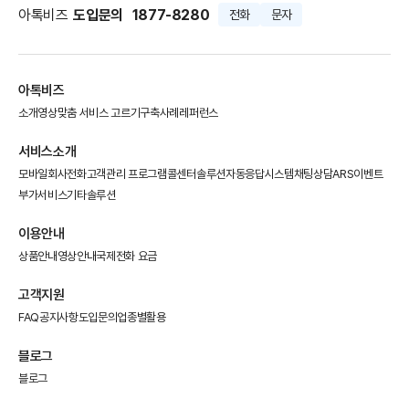
아톡비즈
도입문의
1877-8280
전화
문자
아톡비즈
소개영상
맞춤 서비스 고르기
구축사례
레퍼런스
서비스소개
모바일회사전화
고객관리 프로그램
콜센터솔루션
자동응답시스템
채팅상담
ARS이벤트
부가서비스
기타솔루션
이용안내
상품안내
영상안내
국제전화 요금
고객지원
FAQ
공지사항
도입문의
업종별활용
블로그
블로그