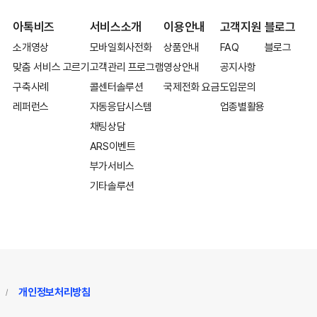
아톡비즈
서비스소개
이용안내
고객지원
블로그
소개영상
모바일회사전화
상품안내
FAQ
블로그
맞춤 서비스 고르기
고객관리 프로그램
영상안내
공지사항
구축사례
콜센터솔루션
국제전화 요금
도입문의
레퍼런스
자동응답시스템
업종별활용
채팅상담
ARS이벤트
부가서비스
기타솔루션
개인정보처리방침
/