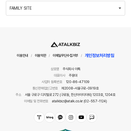
FAMILY SITE
개인정보처리방침
이용안내
이용약관
이메일무단수집거부
/
/
/
상호명
주식회사 아톡
대표이사
주웅대
사업자 등록번호
120-86-47109
통신판매업신고번호
제2008-서울구로-0919호
주소
서울 구로구 디지털로 272 (구로동, 한신아이티타워) 1203호, 1204호
이메일 및 전화번호
atalkbiz@atalk.co.kr (02-557-1124)