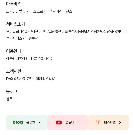
아톡비즈
소개영상
맞춤 서비스 고르기
구축사례
레퍼런스
서비스소개
모바일회사전화
고객관리 프로그램
콜센터솔루션
자동응답시스템
채팅상담
ARS이벤트
부가서비스
기타솔루션
이용안내
상품안내
영상안내
국제전화 요금
고객지원
FAQ
공지사항
도입문의
업종별활용
블로그
블로그
블로그
유튜브
티스토리