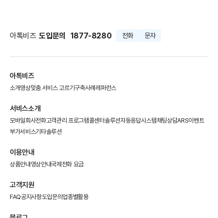
아톡비즈
도입문의
1877-8280
전화
문자
아톡비즈
소개영상
맞춤 서비스 고르기
구축사례
레퍼런스
서비스소개
모바일회사전화
고객관리 프로그램
콜센터솔루션
자동응답시스템
채팅상담
ARS이벤트
부가서비스
기타솔루션
이용안내
상품안내
영상안내
국제전화 요금
고객지원
FAQ
공지사항
도입문의
업종별활용
블로그