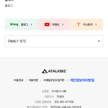
블로그
블로그
유튜브
티스토리
FAMILY SITE
개인정보처리방침
이용안내
이용약관
이메일무단수집거부
/
/
/
상호명
주식회사 아톡
대표이사
주웅대
사업자 등록번호
120-86-47109
통신판매업신고번호
제2008-서울구로-0919호