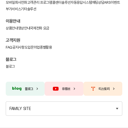
모바일회사전화
고객관리 프로그램
콜센터솔루션
자동응답시스템
채팅상담
ARS이벤트
부가서비스
기타솔루션
이용안내
상품안내
영상안내
국제전화 요금
고객지원
FAQ
공지사항
도입문의
업종별활용
블로그
블로그
블로그
유튜브
티스토리
FAMILY SITE