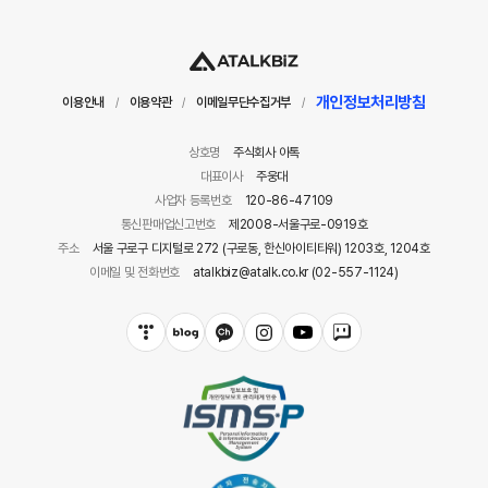
개인정보처리방침
이용안내
이용약관
이메일무단수집거부
/
/
/
상호명
주식회사 아톡
대표이사
주웅대
사업자 등록번호
120-86-47109
통신판매업신고번호
제2008-서울구로-0919호
주소
서울 구로구 디지털로 272 (구로동, 한신아이티타워) 1203호, 1204호
이메일 및 전화번호
atalkbiz@atalk.co.kr (02-557-1124)