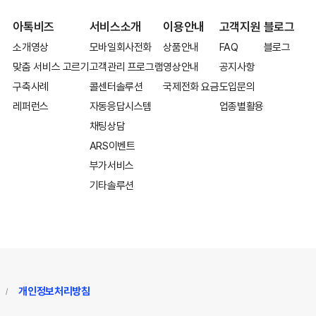
아톡비즈
서비스소개
이용안내
고객지원
블로그
소개영상
모바일회사전화
상품안내
FAQ
블로그
맞춤 서비스 고르기
고객관리 프로그램
영상안내
공지사항
구축사례
콜센터솔루션
국제전화 요금
도입문의
레퍼런스
자동응답시스템
업종별활용
채팅상담
ARS이벤트
부가서비스
기타솔루션
개인정보처리방침
/