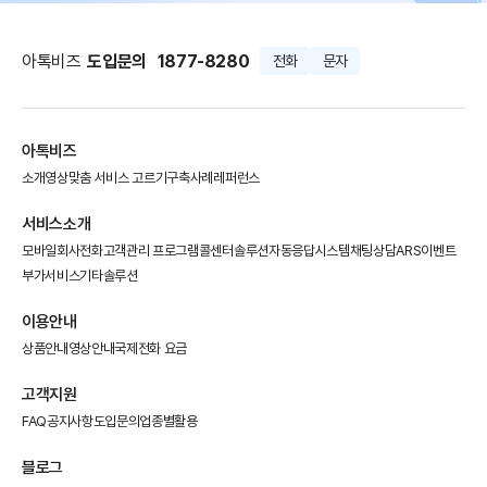
아톡비즈
도입문의
1877-8280
전화
문자
아톡비즈
소개영상
맞춤 서비스 고르기
구축사례
레퍼런스
서비스소개
모바일회사전화
고객관리 프로그램
콜센터솔루션
자동응답시스템
채팅상담
ARS이벤트
부가서비스
기타솔루션
이용안내
상품안내
영상안내
국제전화 요금
고객지원
FAQ
공지사항
도입문의
업종별활용
블로그