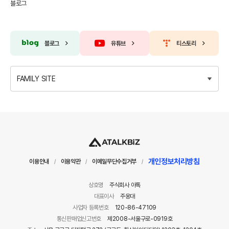
블로그
블로그
유튜브
티스토리
FAMILY SITE
개인정보처리방침
이용안내
이용약관
이메일무단수집거부
/
/
/
상호명
주식회사 아톡
대표이사
주웅대
사업자 등록번호
120-86-47109
통신판매업신고번호
제2008-서울구로-0919호