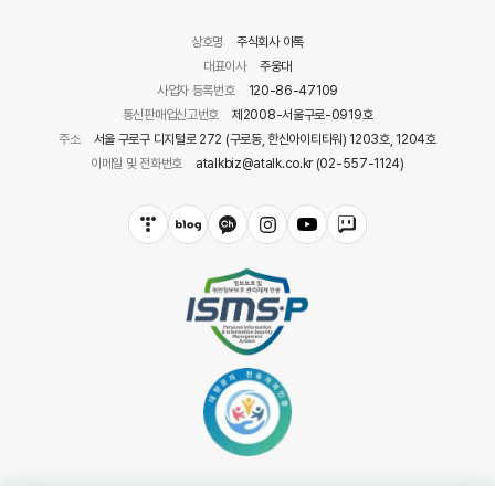
상호명
주식회사 아톡
대표이사
주웅대
사업자 등록번호
120-86-47109
통신판매업신고번호
제2008-서울구로-0919호
주소
서울 구로구 디지털로 272 (구로동, 한신아이티타워) 1203호, 1204호
이메일 및 전화번호
atalkbiz@atalk.co.kr (02-557-1124)