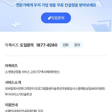
전문가에게 우리 기업 맞춤 무료 컨설팅을 받아보세요
도입문의
아톡비즈
도입문의
1877-8280
전화
문자
아톡비즈
소개영상
맞춤 서비스 고르기
구축사례
레퍼런스
서비스소개
모바일회사전화
고객관리 프로그램
콜센터솔루션
자동응답시스템
채팅상담
ARS이벤트
부가서비스
기타솔루션
이용안내
상품안내
영상안내
국제전화 요금