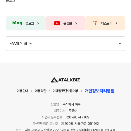
블로그
블로그
유튜브
티스토리
FAMILY SITE
개인정보처리방침
이용안내
이용약관
이메일무단수집거부
/
/
/
상호명
주식회사 아톡
대표이사
주웅대
사업자 등록번호
120-86-47109
통신판매업신고번호
제2008-서울구로-0919호
주소
서울 구로구 디지털로 272 (구로동, 한신아이티타워) 1203호, 1204호