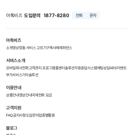
아톡비즈
도입문의
1877-8280
전화
문자
아톡비즈
소개영상
맞춤 서비스 고르기
구축사례
레퍼런스
서비스소개
모바일회사전화
고객관리 프로그램
콜센터솔루션
자동응답시스템
채팅상담
ARS이벤트
부가서비스
기타솔루션
이용안내
상품안내
영상안내
국제전화 요금
고객지원
FAQ
공지사항
도입문의
업종별활용
블로그