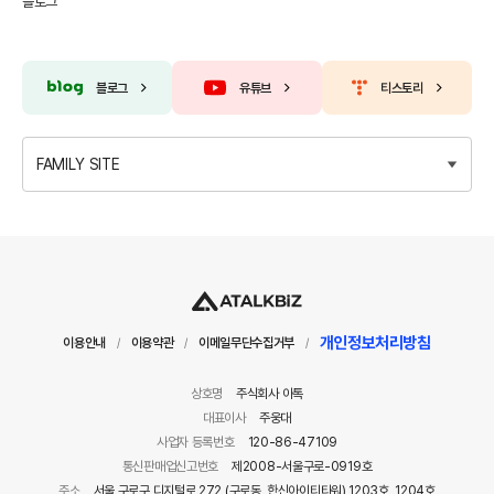
블로그
블로그
유튜브
티스토리
FAMILY SITE
개인정보처리방침
이용안내
이용약관
이메일무단수집거부
/
/
/
상호명
주식회사 아톡
대표이사
주웅대
사업자 등록번호
120-86-47109
통신판매업신고번호
제2008-서울구로-0919호
주소
서울 구로구 디지털로 272 (구로동, 한신아이티타워) 1203호, 1204호