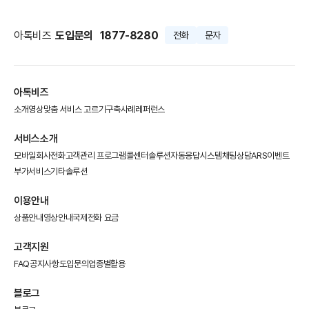
아톡비즈
도입문의
1877-8280
전화
문자
아톡비즈
소개영상
맞춤 서비스 고르기
구축사례
레퍼런스
서비스소개
모바일회사전화
고객관리 프로그램
콜센터솔루션
자동응답시스템
채팅상담
ARS이벤트
부가서비스
기타솔루션
이용안내
상품안내
영상안내
국제전화 요금
고객지원
FAQ
공지사항
도입문의
업종별활용
블로그