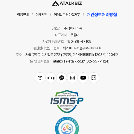
개인정보처리방침
이용안내
이용약관
이메일무단수집거부
/
/
/
상호명
주식회사 아톡
대표이사
주웅대
사업자 등록번호
120-86-47109
통신판매업신고번호
제2008-서울구로-0919호
주소
서울 구로구 디지털로 272 (구로동, 한신아이티타워) 1203호, 1204호
이메일 및 전화번호
atalkbiz@atalk.co.kr (02-557-1124)