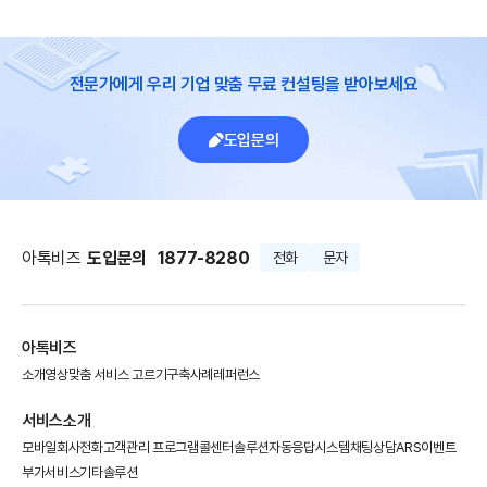
전문가에게 우리 기업 맞춤 무료 컨설팅을 받아보세요
도입문의
아톡비즈
도입문의
1877-8280
전화
문자
아톡비즈
소개영상
맞춤 서비스 고르기
구축사례
레퍼런스
서비스소개
모바일회사전화
고객관리 프로그램
콜센터솔루션
자동응답시스템
채팅상담
ARS이벤트
부가서비스
기타솔루션