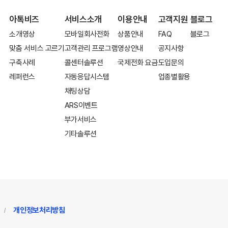
아톡비즈
서비스소개
이용안내
고객지원
블로그
소개영상
모바일회사전화
상품안내
FAQ
블로그
맞춤 서비스 고르기
고객관리 프로그램
영상안내
공지사항
구축사례
콜센터솔루션
국제전화 요금
도입문의
레퍼런스
자동응답시스템
업종별활용
채팅상담
ARS이벤트
부가서비스
기타솔루션
개인정보처리방침
/