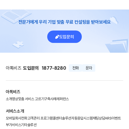
전문가에게 우리 기업 맞춤 무료 컨설팅을 받아보세요
도입문의
아톡비즈
도입문의
1877-8280
전화
문자
아톡비즈
소개영상
맞춤 서비스 고르기
구축사례
레퍼런스
서비스소개
모바일회사전화
고객관리 프로그램
콜센터솔루션
자동응답시스템
채팅상담
ARS이벤트
부가서비스
기타솔루션