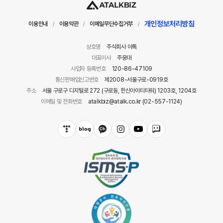
개인정보처리방침
이용안내
이용약관
이메일무단수집거부
/
/
/
상호명
주식회사 아톡
대표이사
주웅대
사업자 등록번호
120-86-47109
통신판매업신고번호
제2008-서울구로-0919호
주소
서울 구로구 디지털로 272 (구로동, 한신아이티타워) 1203호, 1204호
이메일 및 전화번호
atalkbiz@atalk.co.kr (02-557-1124)