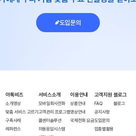
도입문의
아톡비즈
서비스소개
이용안내
고객지원
블로그
소개영상
모바일회사전화
상품안내
FAQ
블로그
맞춤 서비스 고르기
고객관리 프로그램
영상안내
공지사항
구축사례
콜센터솔루션
국제전화 요금
도입문의
레퍼런스
자동응답시스템
업종별활용