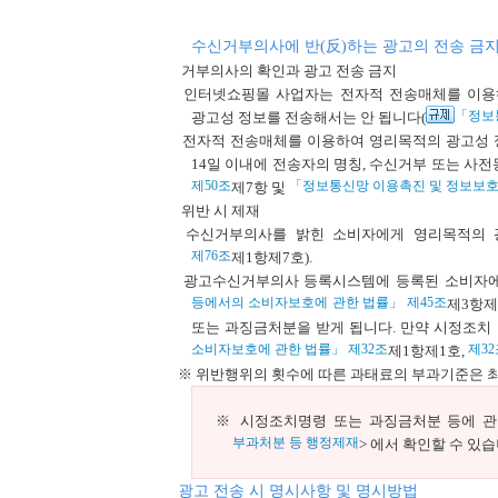
수신거부의사에 반(反)하는 광고의 전송 금
거부의사의 확인과 광고 전송 금지
인터넷쇼핑몰 사업자는 전자적 전송매체를 이용
「정보통
광고성 정보를 전송해서는 안 됩니다(
전자적 전송매체를 이용하여 영리목적의 광고성 
14일 이내에 전송자의 명칭, 수신거부 또는 사전
제50조
「정보통신망 이용촉진 및 정보보호 
제7항 및
위반 시 제재
수신거부의사를 밝힌 소비자에게 영리목적의 광
제76조
제1항제7호).
광고수신거부의사 등록시스템에 등록된 소비자에게 구매
등에서의 소비자보호에 관한 법률」 제45조
제3항제
또는 과징금처분을 받게 됩니다. 만약 시정조치
소비자보호에 관한 법률」 제32조
제32
제1항제1호,
※ 위반행위의 횟수에 따른 과태료의 부과기준은 최근
※ 시정조치명령 또는 과징금처분 등에 
부과처분 등 행정제재
> 에서 확인할 수 있습
광고 전송 시 명시사항 및 명시방법