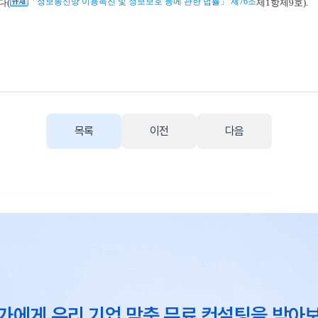
「정보통신망 이용촉진 및 정보보호 등에 관한 법률」 제76조
다(
제1항제9호).
목록
이전
다음
가에게 우리 기업 맞춤 무료 컨설팅을 받아