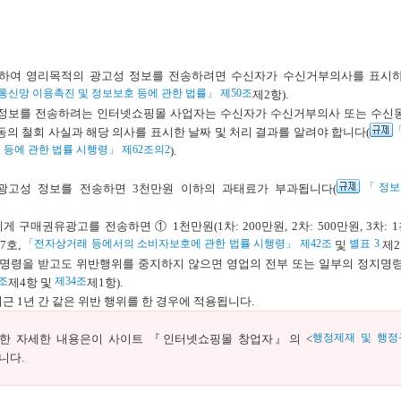
지
하여 영리목적의 광고성 정보를 전송하려면 수신자가 수신거부의사를 표시하
신망 이용촉진 및 정보보호 등에 관한 법률」 제50조
제2항).
정보를 전송하려는 인터넷쇼핑몰 사업자는 수신자가 수신거부의사 또는 수신동
동의 철회 사실과 해당 의사를 표시한 날짜 및 처리 결과를 알려야 합니다(
등에 관한 법률 시행령」 제62조의2
).
「정보
고성 정보를 전송하면 3천만원 이하의 과태료가 부과됩니다(
권유광고를 전송하면 ① 1천만원(1차: 200만원, 2차: 500만원, 3차: 
「전자상거래 등에서의 소비자보호에 관한 법률 시행령」 제42조
별표 3
7호,
및
제2
 명령을 받고도 위반행위를 중지하지 않으면 영업의 전부 또는 일부의 정지명령
조
제34조
제4항 및
제1항).
 1년 간 같은 위반 행위를 한 경우에 적용됩니다.
행정제재 및 행정
관한 자세한 내용은이 사이트 『인터넷쇼핑몰 창업자』의 <
니다.