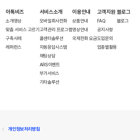
아톡비즈
서비스소개
이용안내
고객지원
블로그
소개영상
모바일회사전화
상품안내
FAQ
블로그
맞춤 서비스 고르기
고객관리 프로그램
영상안내
공지사항
구축사례
콜센터솔루션
국제전화 요금
도입문의
레퍼런스
자동응답시스템
업종별활용
채팅상담
ARS이벤트
부가서비스
기타솔루션
개인정보처리방침
/