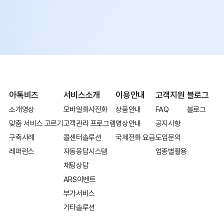
아톡비즈
서비스소개
이용안내
고객지원
블로그
소개영상
모바일회사전화
상품안내
FAQ
블로그
맞춤 서비스 고르기
고객관리 프로그램
영상안내
공지사항
구축사례
콜센터솔루션
국제전화 요금
도입문의
레퍼런스
자동응답시스템
업종별활용
채팅상담
ARS이벤트
부가서비스
기타솔루션