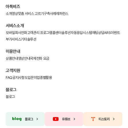
아톡비즈
소개영상
맞춤 서비스 고르기
구축사례
레퍼런스
서비스소개
모바일회사전화
고객관리 프로그램
콜센터솔루션
자동응답시스템
채팅상담
ARS이벤트
부가서비스
기타솔루션
이용안내
상품안내
영상안내
국제전화 요금
고객지원
FAQ
공지사항
도입문의
업종별활용
블로그
블로그
블로그
유튜브
티스토리