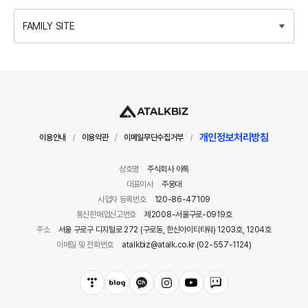
FAMILY SITE
개인정보처리방침
이용안내
이용약관
이메일무단수집거부
/
/
/
상호명
주식회사 아톡
대표이사
주웅대
사업자 등록번호
120-86-47109
통신판매업신고번호
제2008-서울구로-0919호
주소
서울 구로구 디지털로 272 (구로동, 한신아이티타워) 1203호, 1204호
이메일 및 전화번호
atalkbiz@atalk.co.kr (02-557-1124)