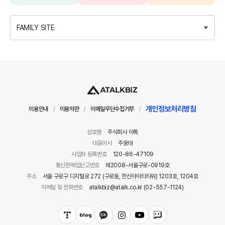
FAMILY SITE
개인정보처리방침
이용안내
이용약관
이메일무단수집거부
/
/
/
상호명
주식회사 아톡
대표이사
주웅대
사업자 등록번호
120-86-47109
통신판매업신고번호
제2008-서울구로-0919호
주소
서울 구로구 디지털로 272 (구로동, 한신아이티타워) 1203호, 1204호
이메일 및 전화번호
atalkbiz@atalk.co.kr (02-557-1124)