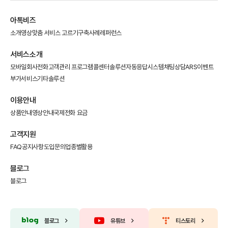
아톡비즈
소개영상
맞춤 서비스 고르기
구축사례
레퍼런스
서비스소개
모바일회사전화
고객관리 프로그램
콜센터솔루션
자동응답시스템
채팅상담
ARS이벤트
부가서비스
기타솔루션
이용안내
상품안내
영상안내
국제전화 요금
고객지원
FAQ
공지사항
도입문의
업종별활용
블로그
블로그
블로그
유튜브
티스토리