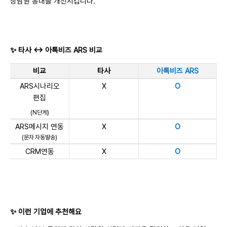
상담원 응대를 개선시킵니다.
✨ 타사
↔ 아톡비즈 ARS
비교
비교
타사
아톡비즈 ARS
ARS시나리오
X
O
편집
(N단계)
ARS메시지 연동
X
O
(문자 자동발송)
CRM연동
X
O
✨
이런 기업에 추천해요