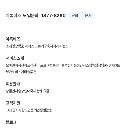
아톡비즈
도입문의
1877-8280
전화
문자
아톡비즈
소개영상
맞춤 서비스 고르기
구축사례
레퍼런스
서비스소개
모바일회사전화
고객관리 프로그램
콜센터솔루션
자동응답시스템
채팅상담
ARS이벤트
부가서비스
기타솔루션
이용안내
상품안내
영상안내
국제전화 요금
고객지원
FAQ
공지사항
도입문의
업종별활용
블로그