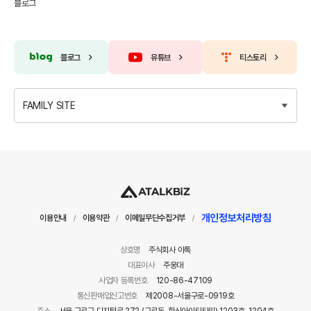
블로그
블로그
유튜브
티스토리
FAMILY SITE
개인정보처리방침
이용안내
이용약관
이메일무단수집거부
/
/
/
상호명
주식회사 아톡
대표이사
주웅대
사업자 등록번호
120-86-47109
통신판매업신고번호
제2008-서울구로-0919호
주소
서울 구로구 디지털로 272 (구로동, 한신아이티타워) 1203호, 1204호