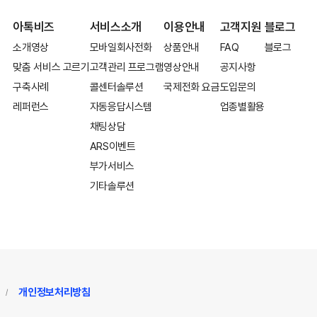
아톡비즈
서비스소개
이용안내
고객지원
블로그
소개영상
모바일회사전화
상품안내
FAQ
블로그
맞춤 서비스 고르기
고객관리 프로그램
영상안내
공지사항
구축사례
콜센터솔루션
국제전화 요금
도입문의
레퍼런스
자동응답시스템
업종별활용
채팅상담
ARS이벤트
부가서비스
기타솔루션
개인정보처리방침
/