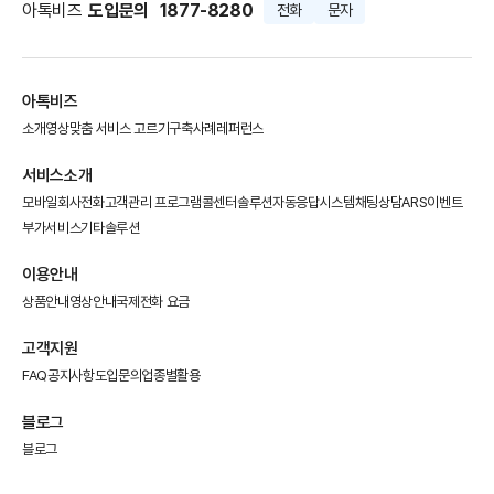
아톡비즈
도입문의
1877-8280
전화
문자
아톡비즈
소개영상
맞춤 서비스 고르기
구축사례
레퍼런스
서비스소개
모바일회사전화
고객관리 프로그램
콜센터솔루션
자동응답시스템
채팅상담
ARS이벤트
부가서비스
기타솔루션
이용안내
상품안내
영상안내
국제전화 요금
고객지원
FAQ
공지사항
도입문의
업종별활용
블로그
블로그