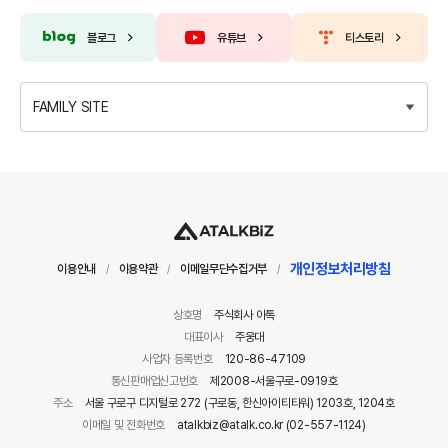
블로그
유튜브
티스토리
FAMILY SITE
개인정보처리방침
이용안내
이용약관
이메일무단수집거부
/
/
/
상호명
주식회사 아톡
대표이사
주웅대
사업자 등록번호
120-86-47109
통신판매업신고번호
제2008-서울구로-0919호
주소
서울 구로구 디지털로 272 (구로동, 한신아이티타워) 1203호, 1204호
이메일 및 전화번호
atalkbiz@atalk.co.kr (02-557-1124)