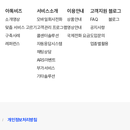
아톡비즈
서비스소개
이용안내
고객지원
블로그
소개영상
모바일회사전화
상품안내
FAQ
블로그
맞춤 서비스 고르기
고객관리 프로그램
영상안내
공지사항
구축사례
콜센터솔루션
국제전화 요금
도입문의
레퍼런스
자동응답시스템
업종별활용
채팅상담
ARS이벤트
부가서비스
기타솔루션
개인정보처리방침
/