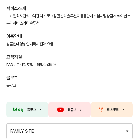
서비스소개
모바일회사전화
고객관리 프로그램
콜센터솔루션
자동응답시스템
채팅상담
ARS이벤트
부가서비스
기타솔루션
이용안내
상품안내
영상안내
국제전화 요금
고객지원
FAQ
공지사항
도입문의
업종별활용
블로그
블로그
블로그
유튜브
티스토리
FAMILY SITE