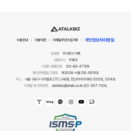
개인정보처리방침
이용안내
이용약관
이메일무단수집거부
/
/
/
상호명
주식회사 아톡
대표이사
주웅대
사업자 등록번호
120-86-47109
통신판매업신고번호
제2008-서울구로-0919호
주소
서울 구로구 디지털로 272 (구로동, 한신아이티타워) 1203호, 1204호
이메일 및 전화번호
atalkbiz@atalk.co.kr (02-557-1124)