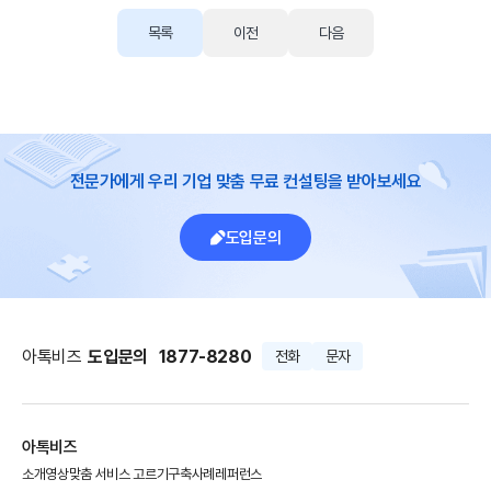
목록
이전
다음
전문가에게 우리 기업 맞춤 무료 컨설팅을 받아보세요
도입문의
아톡비즈
도입문의
1877-8280
전화
문자
아톡비즈
소개영상
맞춤 서비스 고르기
구축사례
레퍼런스