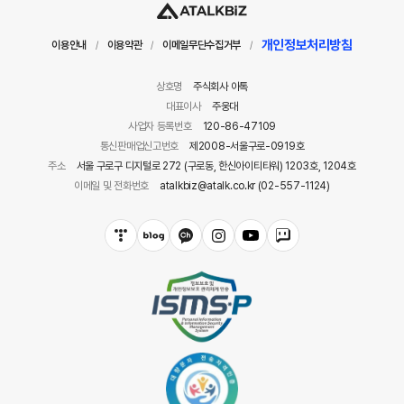
개인정보처리방침
이용안내
이용약관
이메일무단수집거부
/
/
/
상호명
주식회사 아톡
대표이사
주웅대
사업자 등록번호
120-86-47109
통신판매업신고번호
제2008-서울구로-0919호
주소
서울 구로구 디지털로 272 (구로동, 한신아이티타워) 1203호, 1204호
이메일 및 전화번호
atalkbiz@atalk.co.kr (02-557-1124)