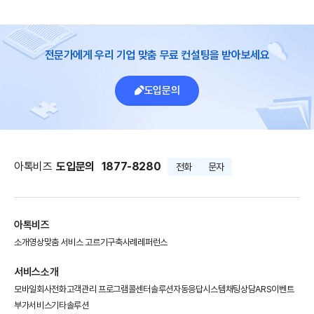
전문가에게 우리 기업 맞춤 무료 컨설팅을 받아보세요
도입문의
아톡비즈
도입문의
1877-8280
전화
문자
아톡비즈
소개영상
맞춤 서비스 고르기
구축사례
레퍼런스
서비스소개
모바일회사전화
고객관리 프로그램
콜센터솔루션
자동응답시스템
채팅상담
ARS이벤트
부가서비스
기타솔루션