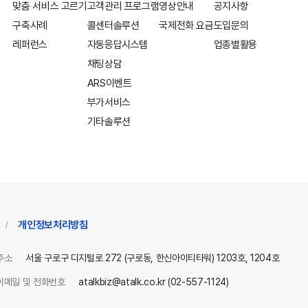
맞춤 서비스 고르기
고객관리 프로그램
영상안내
공지사항
구축사례
콜센터솔루션
국제전화 요금
도입문의
레퍼런스
자동응답시스템
업종별활용
채팅상담
ARS이벤트
부가서비스
기타솔루션
개인정보처리방침
/
주소
서울 구로구 디지털로 272 (구로동, 한신아이티타워) 1203호, 1204호
이메일 및 전화번호
atalkbiz@atalk.co.kr (02-557-1124)