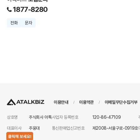
1877-8280
전화
문자
이용안내
이용약관
이메일무단수집거부
/
/
상호명
주식회사 아톡
사업자 등록번호
120-86-47109
대표이사
주웅대
통신판매업신고번호
제2008-서울구로-0919호