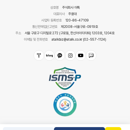
상호명
주식회사 아톡
대표이사
주웅대
사업자 등록번호
120-86-47109
통신판매업신고번호
제2008-서울구로-0919호
주소
서울 구로구 디지털로 272 (구로동, 한신아이티타워) 1203호, 1204호
이메일 및 전화번호
atalkbiz@atalk.co.kr (02-557-1124)