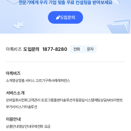
전문가에게 우리 기업 맞춤 무료 컨설팅을 받아보세요
도입문의
아톡비즈
도입문의
1877-8280
전화
문자
아톡비즈
소개영상
맞춤 서비스 고르기
구축사례
레퍼런스
서비스소개
모바일회사전화
고객관리 프로그램
콜센터솔루션
자동응답시스템
채팅상담
ARS이벤트
부가서비스
기타솔루션
이용안내
상품안내
영상안내
국제전화 요금