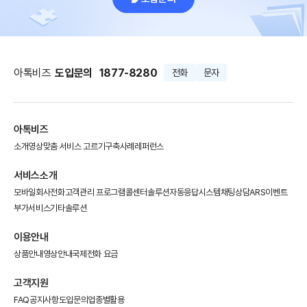
아톡비즈
도입문의
1877-8280
전화
문자
아톡비즈
소개영상
맞춤 서비스 고르기
구축사례
레퍼런스
서비스소개
모바일회사전화
고객관리 프로그램
콜센터솔루션
자동응답시스템
채팅상담
ARS이벤트
부가서비스
기타솔루션
이용안내
상품안내
영상안내
국제전화 요금
고객지원
FAQ
공지사항
도입문의
업종별활용