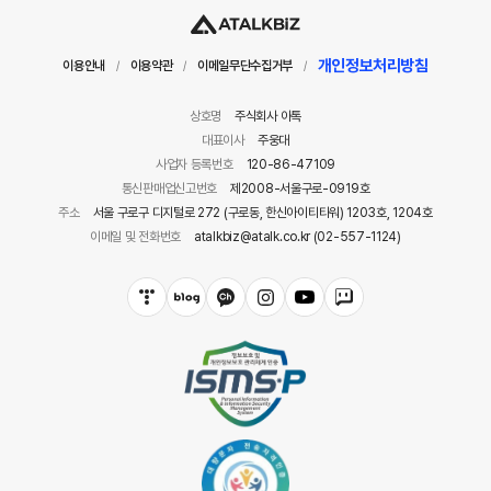
개인정보처리방침
이용안내
이용약관
이메일무단수집거부
/
/
/
상호명
주식회사 아톡
대표이사
주웅대
사업자 등록번호
120-86-47109
통신판매업신고번호
제2008-서울구로-0919호
주소
서울 구로구 디지털로 272 (구로동, 한신아이티타워) 1203호, 1204호
이메일 및 전화번호
atalkbiz@atalk.co.kr (02-557-1124)