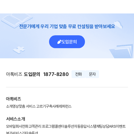
전문가에게 우리 기업 맞춤 무료 컨설팅을 받아보세요
도입문의
아톡비즈
도입문의
1877-8280
전화
문자
아톡비즈
소개영상
맞춤 서비스 고르기
구축사례
레퍼런스
서비스소개
모바일회사전화
고객관리 프로그램
콜센터솔루션
자동응답시스템
채팅상담
ARS이벤트
부가서비스
기타솔루션