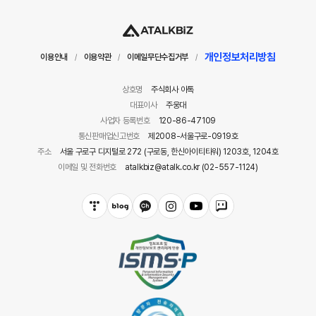
개인정보처리방침
이용안내
이용약관
이메일무단수집거부
/
/
/
상호명
주식회사 아톡
대표이사
주웅대
사업자 등록번호
120-86-47109
통신판매업신고번호
제2008-서울구로-0919호
주소
서울 구로구 디지털로 272 (구로동, 한신아이티타워) 1203호, 1204호
이메일 및 전화번호
atalkbiz@atalk.co.kr (02-557-1124)