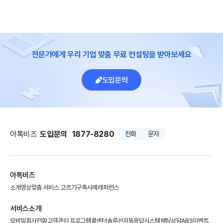
전문가에게 우리 기업 맞춤 무료 컨설팅을 받아보세요
도입문의
아톡비즈
도입문의
1877-8280
전화
문자
아톡비즈
소개영상
맞춤 서비스 고르기
구축사례
레퍼런스
서비스소개
모바일회사전화
고객관리 프로그램
콜센터솔루션
자동응답시스템
채팅상담
ARS이벤트