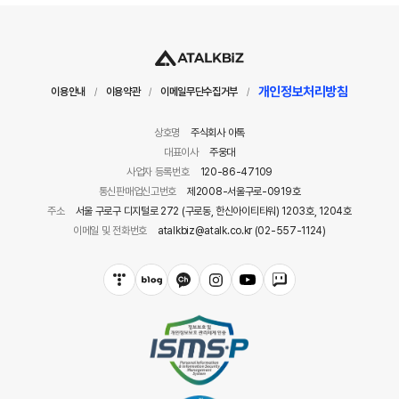
개인정보처리방침
이용안내
이용약관
이메일무단수집거부
/
/
/
상호명
주식회사 아톡
대표이사
주웅대
사업자 등록번호
120-86-47109
통신판매업신고번호
제2008-서울구로-0919호
주소
서울 구로구 디지털로 272 (구로동, 한신아이티타워) 1203호, 1204호
이메일 및 전화번호
atalkbiz@atalk.co.kr (02-557-1124)