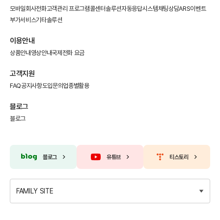
모바일회사전화
고객관리 프로그램
콜센터솔루션
자동응답시스템
채팅상담
ARS이벤트
부가서비스
기타솔루션
이용안내
상품안내
영상안내
국제전화 요금
고객지원
FAQ
공지사항
도입문의
업종별활용
블로그
블로그
블로그
유튜브
티스토리
FAMILY SITE