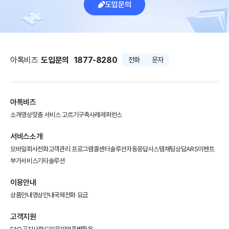
도입문의
아톡비즈
도입문의
1877-8280
전화
문자
아톡비즈
소개영상
맞춤 서비스 고르기
구축사례
레퍼런스
서비스소개
모바일회사전화
고객관리 프로그램
콜센터솔루션
자동응답시스템
채팅상담
ARS이벤트
부가서비스
기타솔루션
이용안내
상품안내
영상안내
국제전화 요금
고객지원