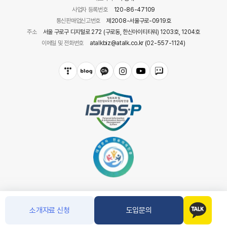
사업자 등록번호
120-86-47109
통신판매업신고번호
제2008-서울구로-0919호
주소
서울 구로구 디지털로 272 (구로동, 한신아이티타워) 1203호, 1204호
이메일 및 전화번호
atalkbiz@atalk.co.kr (02-557-1124)
소개자료 신청
도입문의
COPYRIGHT(C) 아톡. CO.LTD ALL RIGHT RESERVED.