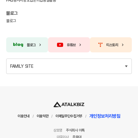
FAQ
공지사항
도입문의
업종별활용
블로그
블로그
블로그
유튜브
티스토리
FAMILY SITE
개인정보처리방침
이용안내
이용약관
이메일무단수집거부
/
/
/
상호명
주식회사 아톡
대표이사
주웅대