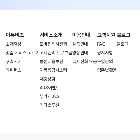
아톡비즈
서비스소개
이용안내
고객지원
블로그
소개영상
모바일회사전화
상품안내
FAQ
블로그
맞춤 서비스 고르기
고객관리 프로그램
영상안내
공지사항
구축사례
콜센터솔루션
국제전화 요금
도입문의
레퍼런스
자동응답시스템
업종별활용
채팅상담
ARS이벤트
부가서비스
기타솔루션