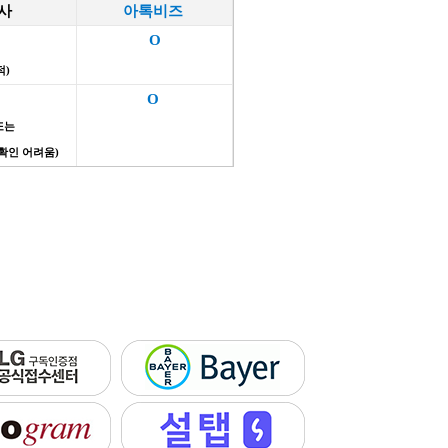
타사
아톡비즈
O
적)
O
또는
 확인 어려움
)