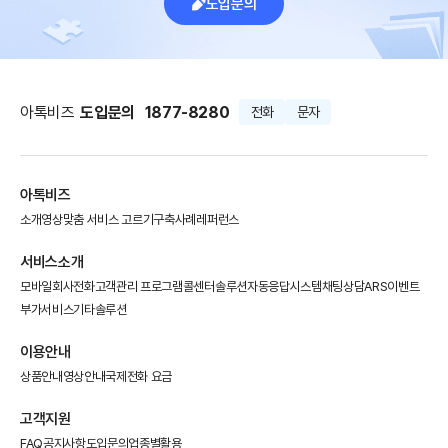
도입문의
아톡비즈
도입문의
1877-8280
전화
문자
아톡비즈
소개영상
맞춤 서비스 고르기
구축사례
레퍼런스
서비스소개
모바일회사전화
고객관리 프로그램
콜센터솔루션
자동응답시스템
채팅상담
ARS이벤트
부가서비스
기타솔루션
이용안내
상품안내
영상안내
국제전화 요금
고객지원
FAQ
공지사항
도입문의
업종별활용