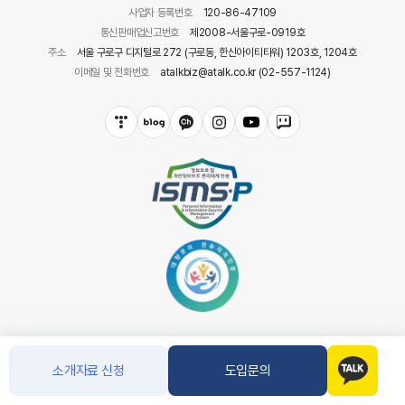
사업자 등록번호
120-86-47109
통신판매업신고번호
제2008-서울구로-0919호
주소
서울 구로구 디지털로 272 (구로동, 한신아이티타워) 1203호, 1204호
이메일 및 전화번호
atalkbiz@atalk.co.kr (02-557-1124)
소개자료 신청
도입문의
COPYRIGHT(C) 아톡. CO.LTD ALL RIGHT RESERVED.