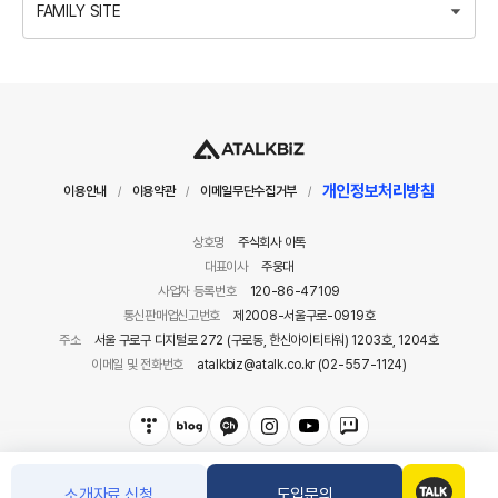
FAMILY SITE
개인정보처리방침
이용안내
이용약관
이메일무단수집거부
/
/
/
상호명
주식회사 아톡
대표이사
주웅대
사업자 등록번호
120-86-47109
통신판매업신고번호
제2008-서울구로-0919호
주소
서울 구로구 디지털로 272 (구로동, 한신아이티타워) 1203호, 1204호
이메일 및 전화번호
atalkbiz@atalk.co.kr (02-557-1124)
소개자료 신청
도입문의