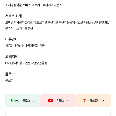
소개영상
맞춤 서비스 고르기
구축사례
레퍼런스
서비스소개
모바일회사전화
고객관리 프로그램
콜센터솔루션
자동응답시스템
채팅상담
ARS이벤트
부가서비스
기타솔루션
이용안내
상품안내
영상안내
국제전화 요금
고객지원
FAQ
공지사항
도입문의
업종별활용
블로그
블로그
블로그
유튜브
티스토리